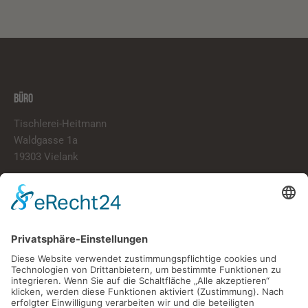
BÜRO
Tischlerei-Heitmann
Waldgasse 1a
19303 Vielank
info@tischlerei-heitmann.de
038759/20020
LINKS
Start
Über Uns
Portfolio