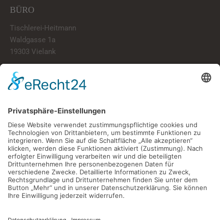
BÜRO
Tischlerei-Heitmann
Waldgasse 1a
19303 Vielank
info@tischlerei-heitmann.de
038759/20020
LINKS
Start
Über Uns
Portfolio
Kontakt
ÖFFNUNGSZEITEN
Montag – Freitag
07:00 Uhr – 16:00 Uhr